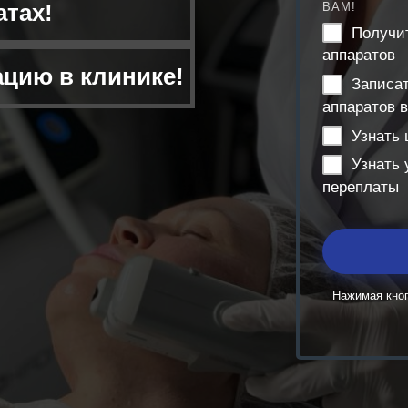
атах!
ВАМ!
Получи
аппаратов
ацию в клинике!
Записа
аппаратов в
Узнать 
Узнать 
переплаты
Нажимая кноп