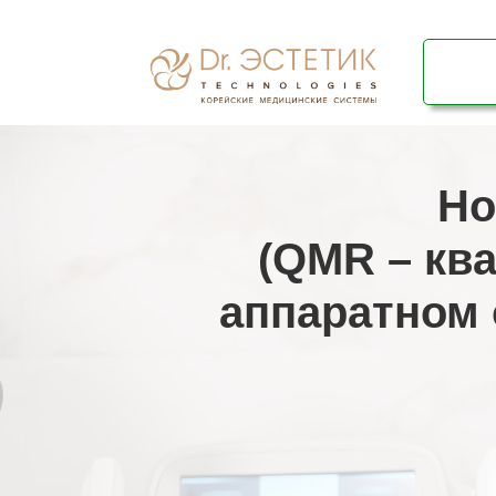
Но
(QMR – кв
аппаратном 