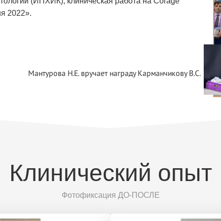
тологии (ИПХИК), клиническая работа на Corage
я 2022».
Мантурова Н.Е. вручает награду Карманчикову В.С.
Клинический опыт
Фотофиксация ДО-ПОСЛЕ