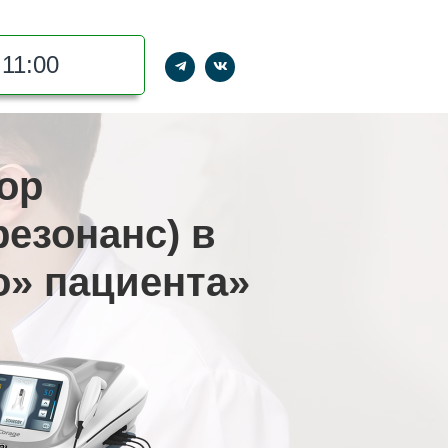
11:00
тор
езонанс) в
о» пациента»