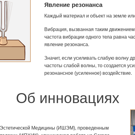
Явление резонанса
ЕРЫ ПРИМЕНЕНИЯ CORAGE
Каждый материал и объект на земле или
Косметологические клиники
Вибрация, вызванная таким движением,
Центры пластической хирургии
частота вибрации одного тела равна час
Дерматологические приемы
явление резонанса.
Оздоровительные и SPA-центры
Значит, если усиливать слабую волну д
частоты слабой волны, то создается ус
резонансное (усиленное) воздействие.
Об инновациях
 Эстетической Медицины (ИШЭМ), проведенным