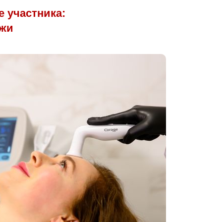
e участника:
ожи