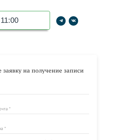
11:00
е заявку на получение записи
очта *
а *